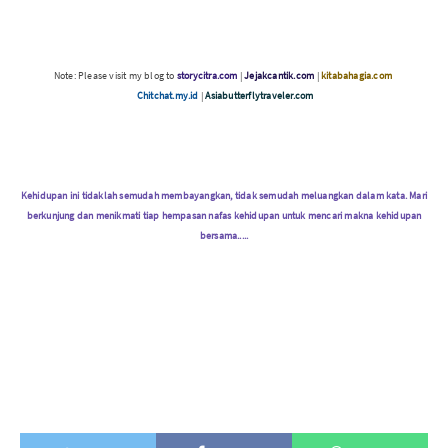
Note: Please visit my blog to
storycitra.com
|
Jejakcantik.com
|
kitabahagia.com
Chitchat.my.id
|
Asiabutterflytraveler.com
Kehidupan ini tidaklah semudah membayangkan, tidak semudah meluangkan dalam kata. Mari
berkunjung dan menikmati tiap hempasan nafas kehidupan untuk mencari makna kehidupan
bersama.....