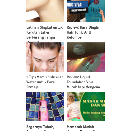
Latihan Singkat untuk
Review: Rasa Dingin
Kerutan Leher
Hair Tonic Anti
Berkurang Tanpa
Ketombe
Operasi
3 Tips Memilih Micellar
Review: Liquid
Water untuk Para
Foundation Viva
Remaja
Murah tapi Mengena
Segarnya Tubuh,
Memasak Mudah