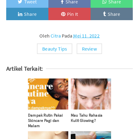
Tweet
Share
Share
Share
Pin It
Share
Oleh
Citra
Pada
Mei 11, 2022
Beauty Tips
Review
Artikel Terkait:
Dampak Rutin Pakai
Mau Tahu Rahasia
Skincare Pagi dan
Kulit Glowing?
Malam