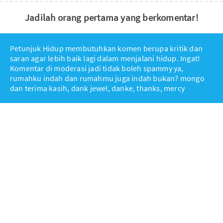
Jadilah orang pertama yang berkomentar!
Petunjuk Hidup membutuhkan komen berupa kritik dan
saran agar lebih baik lagi dalam menjalani hidup. Ingat!
Komentar di moderasi jadi tidak boleh spammy ya,
rumahku indah dan rumahmu juga indah bukan? mongo
dan terima kasih, dank jewel, danke, thanks, mercy