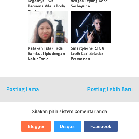
Segarnya Jiwa
dengan Tepung Kobe
Bersama Vitalis Body
Serbaguna
Wash
Katakan Tidak Pada
Smartphone ROG 8
Rambut Tipis dengan
Lebih Dari Sekedar
Natur Tonic
Permainan
Posting Lama
Posting Lebih Baru
Silakan pilih sistem komentar anda
Blogger
Disqus
Facebook