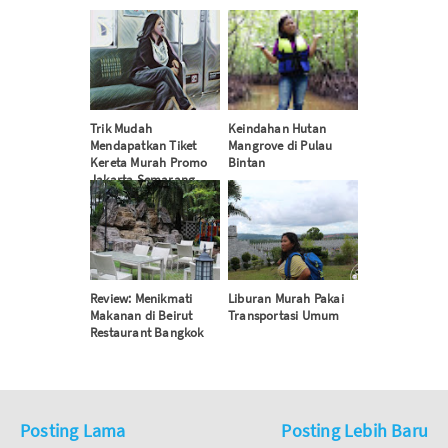
Trik Mudah
Keindahan Hutan
Mendapatkan Tiket
Mangrove di Pulau
Kereta Murah Promo
Bintan
Jakarta Semarang
Review: Menikmati
Liburan Murah Pakai
Makanan di Beirut
Transportasi Umum
Restaurant Bangkok
Posting Lama
Posting Lebih Baru