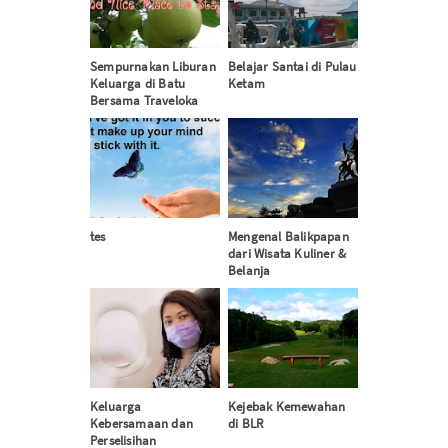
Sempurnakan Liburan
Belajar Santai di Pulau
Keluarga di Batu
Ketam
Bersama Traveloka
tes
Mengenal Balikpapan
dari Wisata Kuliner &
Belanja
Keluarga
Kejebak Kemewahan
Kebersamaan dan
di BLR
Perselisihan