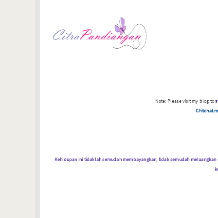
Note: Please visit my blog to
s
Chitchat.
Kehidupan ini tidaklah semudah membayangkan, tidak semudah meluangkan d
k