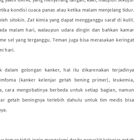
ketika kondisi cuaca panas atau ketika malam menjelang tidur.
leh sitokin. Zat kimia yang dapat mengganggu saraf di kulit.
 pada malam hari, walaupun udara dingin dan bahkan kamar
me sel yang terganggu. Teman juga bisa merasakan keringat
i hari.
k dalam golongan kanker, hal itu dikarenakan terjadinya
imfoma (kanker kelenjar getah bening primer), leukemia,
, cara mengobatinya berbeda untuk setiap bagian, namun
jar getah beningnya terlebih dahulu untuk tim medis bisa
nya.
a teman tidak ingin mengalami derita penyakit kelenjar getah