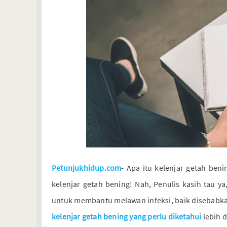
Petunjukhidup.com
- Apa itu kelenjar getah be
kelenjar getah bening! Nah, Penulis kasih tau y
untuk membantu melawan infeksi, baik disebabkan
kelenjar getah bening yang perlu diketahui
lebih d