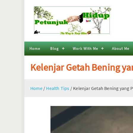
Home
Blog
Work With Me
About Me
Kelenjar Getah Bening ya
Home
/
Health Tips
/
Kelenjar Getah Bening yang P