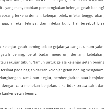
a itu yang menyebabkan pembengkakan kelenjar getah bening?
eseorang terkena demam kelenjar, pilek, infeksi tenggorokan,
i, infeksi telinga, dan infeksi kulit. Hal tersebut bisa
 kelenjar getah bening sebab gejalanya sangat umum yakni
 getah bening, berat badan menurun, demam, kelelahan,
 atau sekujur tubuh. Namun untuk gejala kelenjar getah bening
 terlihat pada bagian daerah kelenjar getah bening mengalami
selangkangan. Meskipun begitu, pembengkakan atau benjolan
i dengan cara menekan benjolan. Jika tidak terasa sakit dan
a kanker getah bening.
ning yakni GATAL yang menyerang tangan, kaki, maupun sekujur