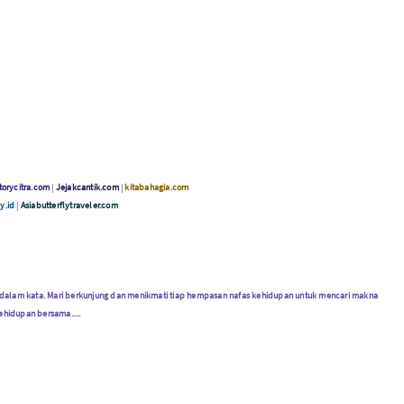
torycitra.com
|
Jejakcantik.com
|
kitabahagia.com
my.id
|
Asiabutterflytraveler.com
alam kata. Mari berkunjung dan menikmati tiap hempasan nafas kehidupan untuk mencari makna
ehidupan bersama.....