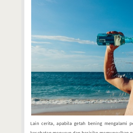
Lain cerita, apabila getah bening mengalam
kesehatan menurun dan berisiko memunculkan pen