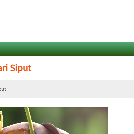
ri Siput
put