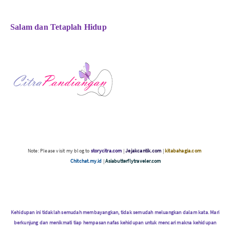
Salam dan Tetaplah Hidup
Note: Please visit my blog to
storycitra.com
|
Jejakcantik.com
|
kitabahagia.com
Chitchat.my.id
|
Asiabutterflytraveler.com
Kehidupan ini tidaklah semudah membayangkan, tidak semudah meluangkan dalam kata. Mari
berkunjung dan menikmati tiap hempasan nafas kehidupan untuk mencari makna kehidupan